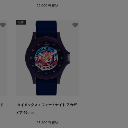
22,000
税込
新作
ッド
タイメックス x フォートナイト アカデ
ィア 40mm
25,300
税込