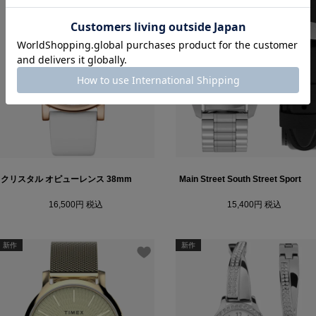
クリスタル オピューレンス 38mm
Main Street South Street Sport
16,500
税込
15,400
税込
新作
新作