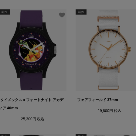
新作
新作
タイメックス x フォートナイト アカデ
フェアフィールド 37mm
ィア 40mm
19,800
税込
25,300
税込