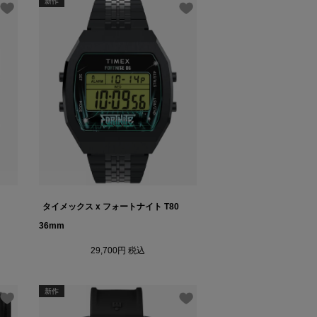
新作
タイメックス x フォートナイト T80
36mm
29,700
税込
新作