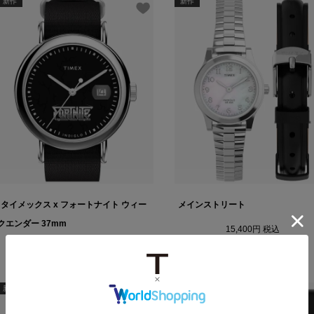
新作
新作
タイメックス x フォートナイト ウィー
メインストリート
クエンダー 37mm
15,400
税込
27,500
税込
新作
新作