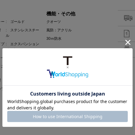
機能・その他
ラー
: ゴールド
クオーツ
材
: ステンレススチー
風防：アクリル
ル
30ｍ防水
イプ
: エクスパンション
ベルト
ラー
: シルバー
ィニ
: グロッシー
材
: レジン
カラ
: ゴールド