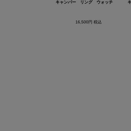
トランスルーセント
キャンパー リング ウォッチ
13,750円
税込
16,500円
税込