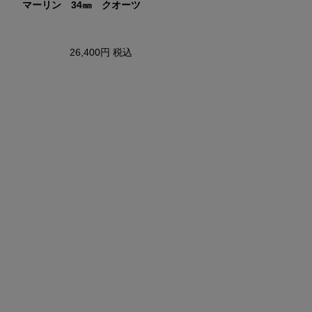
マーリン 34㎜ クオーツ
スペースジャム 30周年記
ション Q Timex
26,400円
税込
44,000円
税込