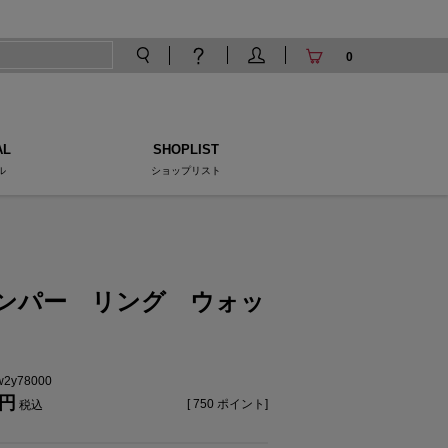
0
AL
SHOPLIST
ル
ショップリスト
ンパー リング ウォッ
tw2y78000
[
750
ポイント]
税込