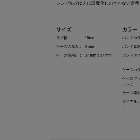
シンプルがゆえに誤魔化しのきかない定番
サイズ
カラー
ラグ幅
: 18mm
バンドカ
ケースの厚み
: 9 mm
バンド素
ケース径/幅
: 37 mm x 37 mm
バンドタ
ケースカ
ケースフ
ッシュ
ケース素
ダイアル
ー