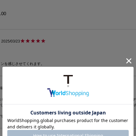
.00
2025/03/23
投稿日
2025/01/11
ぶりになったとの事なので購入、キャンパーより大きく日付表示も有り何よりインデ
少し小さくなって3時位置に日付表示と拡大鏡が追加されているだけの筈が服装選び
です