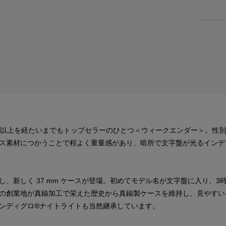
年以上を経たいまでもトップセラーのひとつ＜ウィークエンダー＞。性
ス素材につかうことで程よく重量感があり、暗所で文字盤が光るインデ
、新しく 37 mm ケースが登場。初めてモデル名が文字盤に入り、
の創業地が真鍮加工で栄えた歴史から真鍮製ケースを維持し、見やすい
ンディグロ®ナイトライトも当然継承しています。