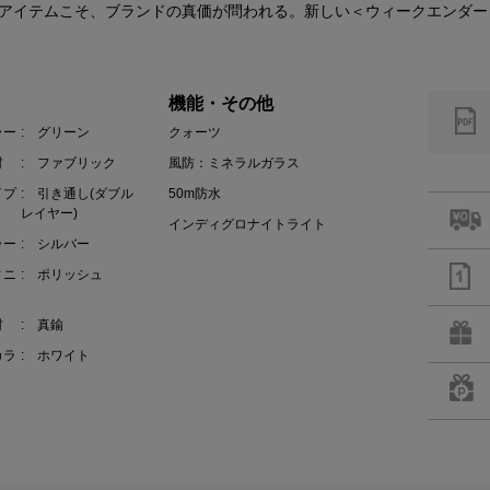
アイテムこそ、ブランドの真価が問われる。新しい＜ウィークエンダー
機能・その他
ラー
: グリーン
クォーツ
材
: ファブリック
風防：ミネラルガラス
イプ
: 引き通し(ダブル
50m防水
レイヤー)
インディグロナイトライト
ラー
: シルバー
ィニ
: ポリッシュ
材
: 真鍮
カラ
: ホワイト