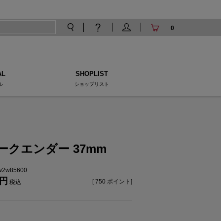
0
AL
SHOPLIST
ル
ショップリスト
ークエンダー 37mm
tw2w85600
[
750
ポイント]
税込