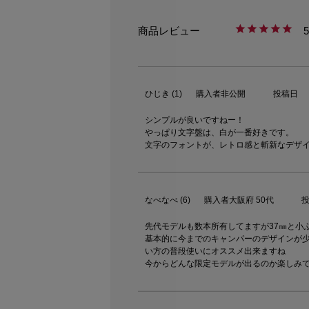
5
ひじき
1
購入者
非公開
投稿日
シンプルが良いですねー！

やっぱり文字盤は、白が一番好きです。

なべなべ
6
購入者
大阪府
50代
先代モデルも数本所有してますが37㎜と小
基本的に今までのキャンパーのデザインが
い方の普段使いにオススメ出来ますね

今からどんな限定モデルが出るのか楽しみ