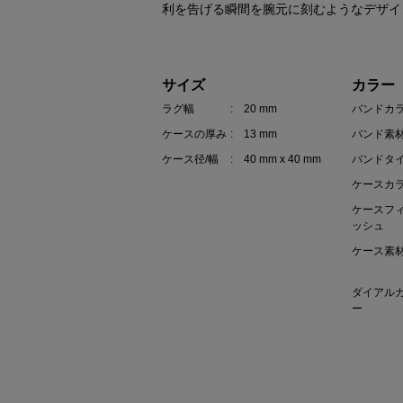
利を告げる瞬間を腕元に刻むようなデザイ
サイズ
カラー
ラグ幅
: 20 mm
バンドカ
ケースの厚み
: 13 mm
バンド素
ケース径/幅
: 40 mm x 40 mm
バンドタ
ケースカ
ケースフ
ッシュ
ケース素
ダイアル
ー