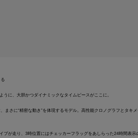
じる
ように、大胆かつダイナミックなタイムピースがここに。
h Tachymeter は、まさに“精密な動き”を体現するモデル。高性能クロノグ
イプが走り、3時位置にはチェッカーフラッグをあしらった24時間表示