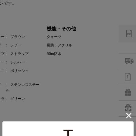
ンです。
機能・その他
ラー
: ブラウン
クォーツ
材
: レザー
風防：アクリル
イプ
: ストラップ
50m防水
ラー
: シルバー
ィニ
: ポリッシュ
材
: ステンレススチー
ル
カラ
: グリーン