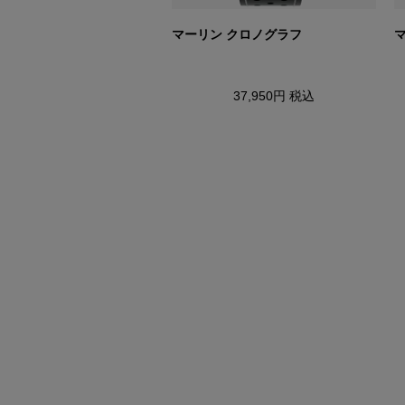
 x Pan Am ウォーターベリー
マーリン クロノグラフ
ラフ
37,950円
税込
49,500円
税込