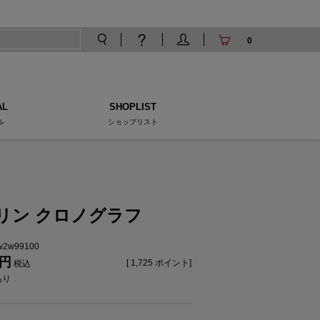
0
AL
SHOPLIST
ル
ショップリスト
リン クロノグラフ
tw2w99100
[
1,725
ポイント]
税込
あり