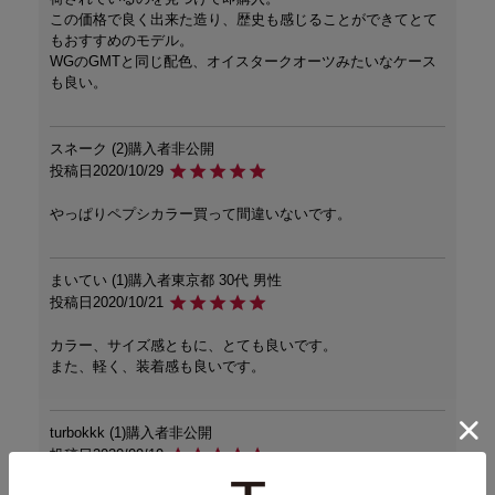
この価格で良く出来た造り、歴史も感じることができてとて
もおすすめのモデル。

WGのGMTと同じ配色、オイスタークオーツみたいなケース
も良い。
スネーク
2
購入者
非公開
投稿日
2020/10/29
やっぱりペプシカラー買って間違いないです。
まいてい
1
購入者
東京都
30代
男性
投稿日
2020/10/21
カラー、サイズ感ともに、とても良いです。

また、軽く、装着感も良いです。
turbokkk
1
購入者
非公開
投稿日
2020/09/19