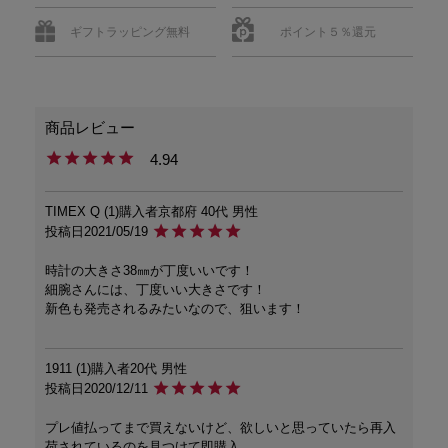
ギフトラッピング無料
ポイント５％還元
4.94
TIMEX Q
1
購入者
京都府
40代
男性
投稿日
2021/05/19
時計の大きさ38㎜が丁度いいです！

細腕さんには、丁度いい大きさです！

新色も発売されるみたいなので、狙います！
1911
1
購入者
20代
男性
投稿日
2020/12/11
プレ値払ってまで買えないけど、欲しいと思っていたら再入
荷されているのを見つけて即購入。
