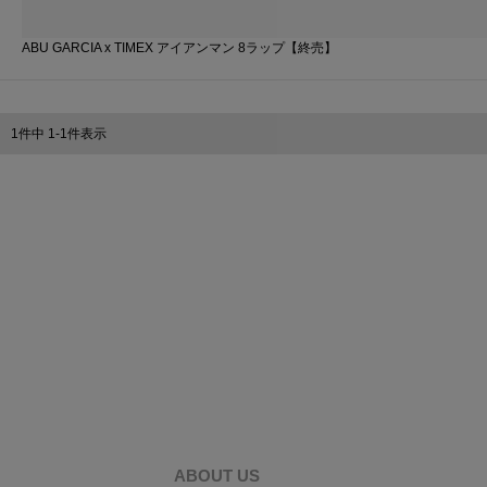
ABU GARCIA x TIMEX アイアンマン 8ラップ【終売】
1
件中
1
-
1
件表示
ABOUT US