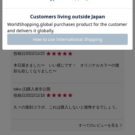
ペルトも薄くペラペラです。

Gショックの良さを改めて実感しました。

また、19日発売で、12日に予約しましたが、到着したのは23
日でした。予約の意味無いです。

せいち
2
購入者
熊本県
50代
男性
投稿日
2022/11/23
本日届きました〜　いい感じです！　オリジナルカラーの復
刻も欲しくなりました〜
taku
1
購入者
非公開
投稿日
2022/11/18
久々の復刻コラボ、これは購入しないと後悔するでしょう。
すべてのレビューを見る