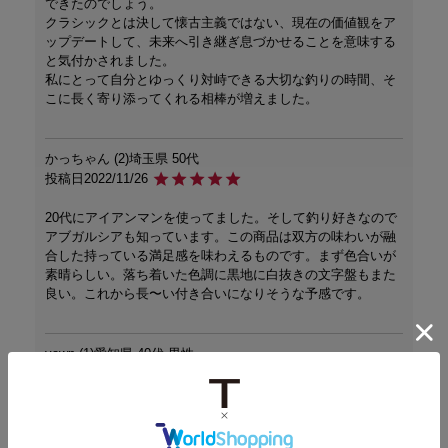
できたのでしょう。

クラシックとは決して懐古主義ではない、現在の価値観をア
ップデートして、未来へ引き継ぎ息づかせることを意味する
と気付かされました。

私にとって自分とゆっくり対峙できる大切な釣りの時間、そ
こに長く寄り添ってくれる相棒が増えました。
かっちゃん
2
埼玉県
50代
投稿日
2022/11/26
20代にアイアンマンを使ってました。そして釣り好きなので
アブガルシアも知っています。この商品は双方の味わいが融
合した持っている満足感を味わえるものです。まず色合いが
素晴らしい。落ち着いた色調に黒地に白抜きの文字盤もまた
良い。これから長〜い付き合いになりそうな予感です。
yawn
1
愛知県
40代
男性
投稿日
2022/11/23
フィリピン製で、かなり安っぽく、すごく残念でした。

500円のガチャで出てきそうなレベルです。
