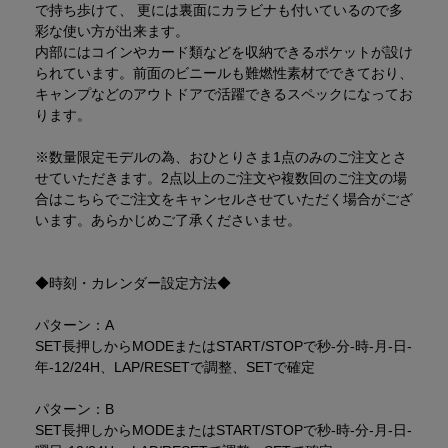
で持ち歩けて、 更には裏面にカラビナも付いているので多
彩な使い方が出来ます。
内部にはコインやカード類などを収納できるポケットが設け
られています。前面のビニールも難燃性素材でできており、
キャンプなどのアウトドアで活躍できるスペックになってお
ります。
※数量限定モデルの為、おひとりさま1点のみのご注文とさ
せていただきます。2点以上のご注文や複数回のご注文の場
合はこちらでご注文をキャンセルさせていただく場合がござ
います。あらかじめご了承くださいませ。
◆時刻・カレンダー設定方法◆
パターン：A
SET長押しからMODEまたはSTART/STOPで秒-分-時-月-日-
年-12/24H、LAP/RESETで調整、SETで確定
パターン：B
SET長押しからMODEまたはSTART/STOPで秒-時-分-月-日-