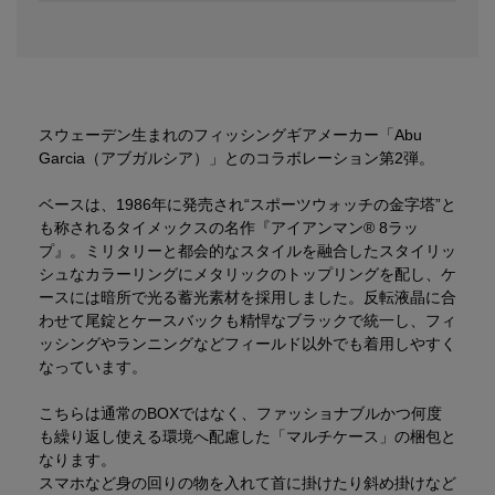
スウェーデン生まれのフィッシングギアメーカー「Abu
Garcia（アブガルシア）」とのコラボレーション第2弾。
ベースは、1986年に発売され“スポーツウォッチの金字塔”と
も称されるタイメックスの名作『アイアンマン® 8ラッ
プ』。ミリタリーと都会的なスタイルを融合したスタイリッ
シュなカラーリングにメタリックのトップリングを配し、ケ
ースには暗所で光る蓄光素材を採用しました。反転液晶に合
わせて尾錠とケースバックも精悍なブラックで統一し、フィ
ッシングやランニングなどフィールド以外でも着用しやすく
なっています。
こちらは通常のBOXではなく、ファッショナブルかつ何度
も繰り返し使える環境へ配慮した「マルチケース」の梱包と
なります。
スマホなど身の回りの物を入れて首に掛けたり斜め掛けなど