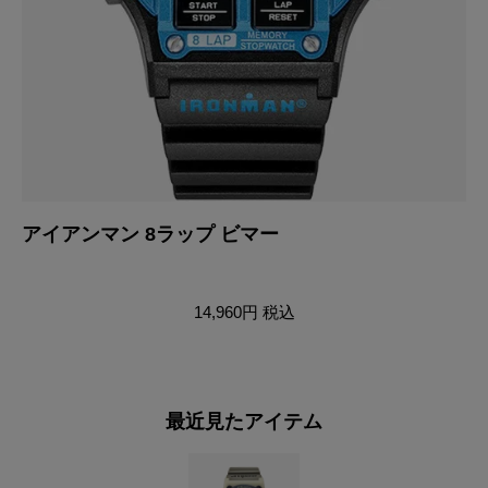
アイアンマン 8ラップ ビマー
ア
売
14,960円
税込
最近見たアイテム