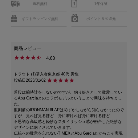
送料無料
1年保証
ギフトラッピング無料
ポイント５％還元
4.63
トラウト
1
購入者
東京都
40代
男性
投稿日
2023/01/02
普段は腕時計をしないのですが、釣り好きとして敬愛してい
るAbu Garciaとのコラボモデルということで興味を持ちまし
た。

復刻前のIRONMAN 8LAPは恥ずかしながら知らなかったので
すが、見れば見るほど、身に着ければ身に着けるほど、

不思議な高級感と軽妙なスタイリッシュ感が融合した絶妙な
デザインに魅了されていきます。

伝統への敬意を忘れないTIMEXとAbu Garciaだからこそ実現