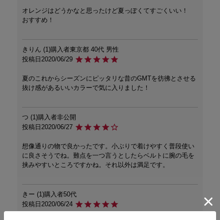
オレンジはどうかなと思ったけど夏っぽくてすごくいい！

おすすめ！
きりん
1
購入者
東京都
40代
男性
投稿日
2020/06/29
夏のこれからシーズンにピッタリな昔のGMTを彷彿とさせる
抜け感があるいいカラーで気に入りました！
つ
1
購入者
非公開
投稿日
2020/06/27
想像通りの物で良かったです。小ぶりで着けやすく普段使い
に良さそうでね。難点を一つ言うとしたらベルトに腕の毛を
挟みやすいところですかね。それ以外は満足です。
きー
1
購入者
50代
投稿日
2020/06/24