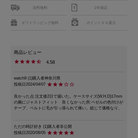
送料無料
1年保証
ギフトラッピング無料
ポイント５％還元
4.58
watch9
1
購入者
神奈川県
投稿日
2024/04/07
良かった点:注文後2日で届いた。ケースサイズ(W,H,D)17mm
の腕にジャストフィット　良くなかった所:ベゼルの色付けが
チープ、ベルトに毛が引っ張られて痛い。総じて価格なり、
ただの時計好き
1
購入者
非公開
投稿日
2020/08/05