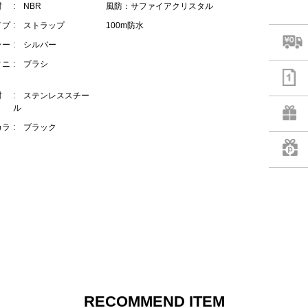
材
: NBR
風防：サファイアクリスタル
イプ
: ストラップ
100m防水
ラー
: シルバー
ィニ
: ブラシ
材
: ステンレススチー
ル
カラ
: ブラック
RECOMMEND ITEM