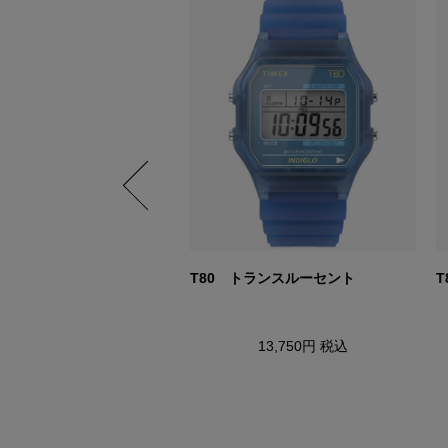
ク・タイル ホワイト
T80 トランスルーセント
6,875円
税込
13,750円
税込