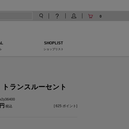
0
AL
SHOPLIST
ル
ショップリスト
0 トランスルーセント
tw2y36400
[
625
ポイント]
税込