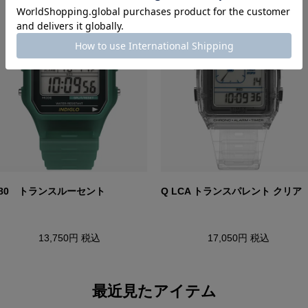
T80 トランスルーセント
Q LCA トランスパレント クリア
13,750円
税込
17,050円
税込
最近見たアイテム