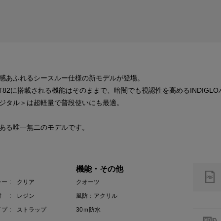
感あふれるシースルー仕様の新モデルが登場。
T82に搭載される機能はそのままで、暗闇でも視認性を高めるINDIGL
ジタル＞は超軽量で普段使いにも最適。
ある唯一無二のモデルです。
機能・その他
ラー
: クリア
クオーツ
材
: レジン
風防：アクリル
イプ
: ストラップ
30ｍ防水