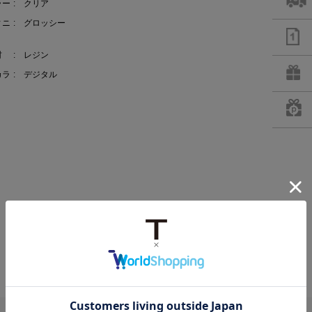
ラー
: クリア
ィニ
: グロッシー
材
: レジン
カラ
: デジタル
RECOMMEND ITEM