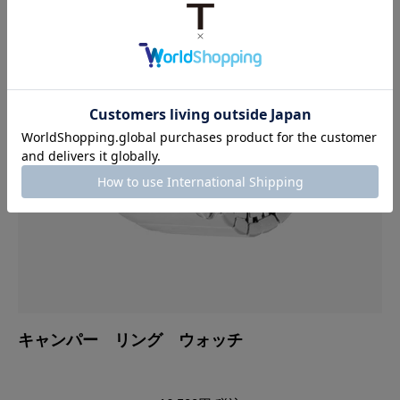
キャンパー リング ウォッチ
キ