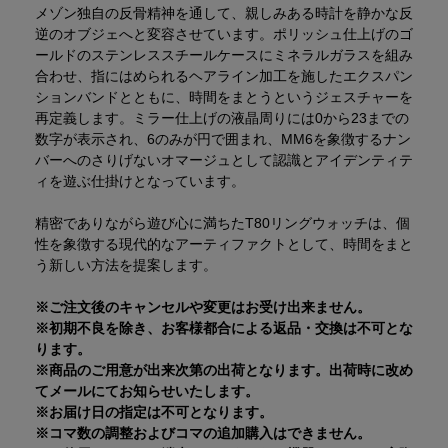
メゾン独自の反骨精神を通して、親しみある時計を静かな反
逆のオブジェへと変容させています。ポリッシュ仕上げのゴ
ールドのステンレススチールケースにミネラルガラスを組み
合わせ、指にはめられるヘアライン加工を施したエクスパン
ションバンドとともに、時間をまとうというジェスチャーを
再定義します。ミラー仕上げの液晶周りには0から23までの
数字が表示され、6のみが円で囲まれ、MM6を象徴するナン
バーへのさりげないオマージュとして認識とアイデンティテ
ィを遊ぶ仕掛けとなっています。
精密でありながら遊び心に満ちたT80リングウォッチは、個
性を象徴する現代的なアーティファクトとして、時間をまと
う新しい方法を提案します。
※ご注文後のキャンセルや変更はお受け出来ません。
※初期不良を除き、お客様都合による返品・交換は不可とな
ります。
※商品のご用意が出来次第の出荷となります。出荷時に改め
てメールにてお知らせいたします。
※お届け日の指定は不可となります。
※コマ数の調整およびコマの追加購入はできません。