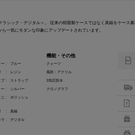
クラシック・デジタル＞。 従来の樹脂製ケースではなく真鍮をケース素材
ジから一気にモダンな印象にアップデートされています。
機能・その他
ラー
: ブルー
クォーツ
材
: レジン
風防：アクリル
イプ
: ストラップ
3気圧防水
ラー
: シルバー
クロノグラフ
ィニ
: ポリッシュ
材
: 真鍮
カラ
: デジタル