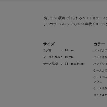
”角デジ”の愛称で知られるベストセラー＜
しいカラーパレットで80-90年代イメー
サイズ
カラー
ラグ幅
: 18 mm
バンドカ
ケースの厚み
: 10 mm
バンド素
ケース径/幅
: 34 mm x 34 mm
バンドタ
ケースカ
ケースフ
ッシュ
ケース素
ダイアル
ー