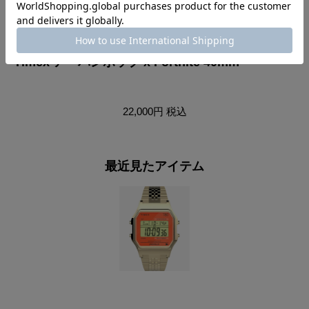
Timex アーバンポップ x Fortnite 40mm
T
22,000円
税込
最近見たアイテム