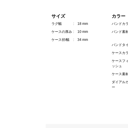
サイズ
カラー
ラグ幅
: 18 mm
バンドカ
ケースの厚み
: 10 mm
バンド素
ケース径/幅
: 34 mm
バンドタ
ケースカ
ケースフ
ッシュ
ケース素
ダイアル
ー