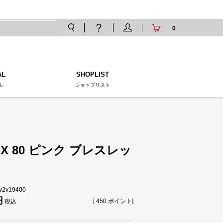
0
AL
SHOPLIST
ル
ショップリスト
EX 80 ピンク ブレスレッ
tw2v19400
[
450
ポイント]
税込