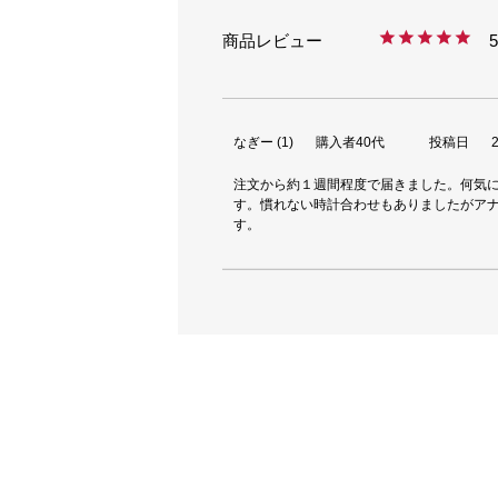
5
なぎー
1
購入者
40代
投稿日
注文から約１週間程度で届きました。何気
す。慣れない時計合わせもありましたがア
す。