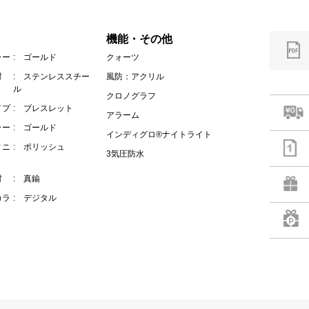
機能・その他
ラー
: ゴールド
クォーツ
材
: ステンレススチー
風防：アクリル
ル
クロノグラフ
イプ
: ブレスレット
アラーム
ラー
: ゴールド
インディグロ®ナイトライト
ィニ
: ポリッシュ
3気圧防水
材
: 真鍮
カラ
: デジタル