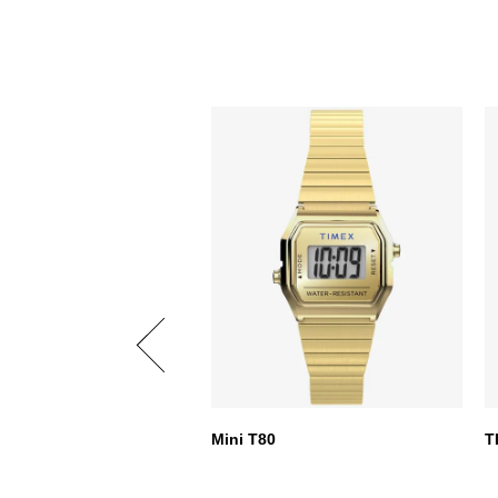
ex 1982 アナ-デジ リイシュ
Mini T80
T