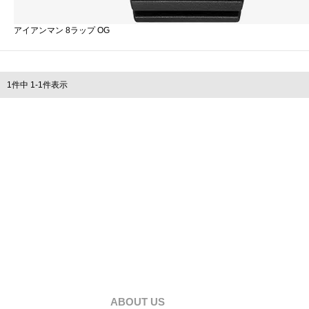
アイアンマン 8ラップ OG
1
件中
1
-
1
件表示
ABOUT US