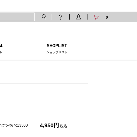
0
AL
SHOPLIST
ル
ショップリスト
4,950
tx-tw7c13500
税込