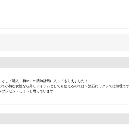
トとして購入、初めての腕時計気に入ってもらえました！

ので小柄な女性なら外しアイテムとしても使えるのでは？流石にワタシでは無理です
をプレゼントしようと思っています