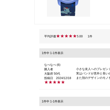
5.00
1
1
件中
1
-
1
件表示
なべなべ
6
小さな友人へのプレゼン
購入者
実はバンドが意外と長い
大阪府
50代
また別のデザインのモノ
投稿日
2024/12/18
1
件中
1
-
1
件表示