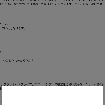
体で見ると価格に対しては質感、機能は十分だと思います。これから長く着けて使
イン。

日つけたくなります。
！

ごくのはどうなのだろうか？
ース、フラットなサファイアガラス、シンプルで視認性の良い文字盤、クリーム色の
腕時計だと思います。長く使って行けそうです。