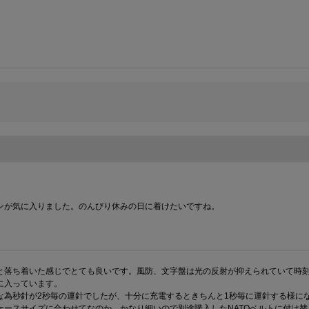
と落ち着いた感じでとても良いです。風防、文字盤は光の反射が抑えられていて時刻
入っています。

な為秒針が2秒毎の運針でしたが、十分に充電するときちんと1秒毎に運針する様にな
ケースサイズに合わせてなのか、かなり細いので別途購入したNATOベルトに付け替