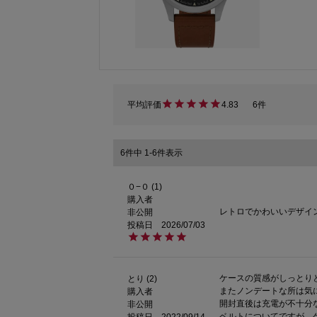
4.83
6
6
件中
1
-
6
件表示
０−０
1
購入者
非公開
投稿日
2026/07/03
ケースの質感がしっとり
とり
2
またノンデートな所は気に
購入者
開封直後は充電が不十分
非公開
ベルトについてですが、
投稿日
2022/09/14