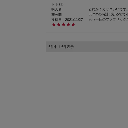
トト
1
とにかくカッコいいです。
購入者
36mmの時計は初めてで
非公開
投稿日
2021/11/27
6
件中
1
-
6
件表示