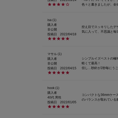
色々と書きましたが、全
isa
1
購入者
控え目でスッキリしたデザ
非公開
気に入って、不思議と毎
投稿日
2022/04/18
マサル
1
シンプルイズベストの極地
購入者
軽くて最高！

非公開
但し…秒針が2秒毎にう
投稿日
2022/04/15
hook
1
購入者
コンパクトな36mmケ
40代
男性
のバランスが取れている
投稿日
2022/01/05