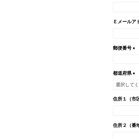
Ｅメールア
郵便番号
(必
須)
都道府県
(必
須)
住所１（市
住所２（番