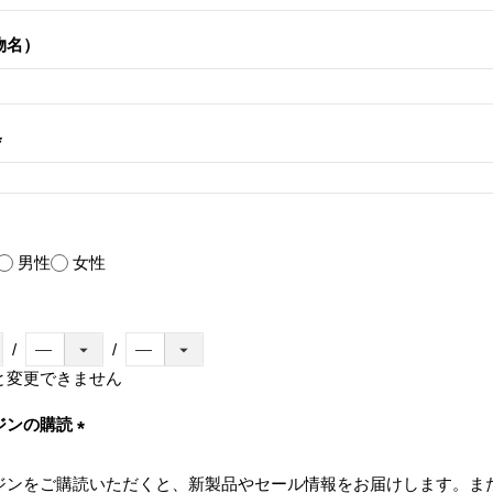
須)
物名）
(必
須)
男性
女性
と変更できません
ジンの購読
(必
須)
ジンをご購読いただくと、新製品やセール情報をお届けします。ま