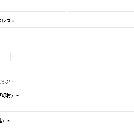
(必
須)
ドレス
(必
須)
区町村）
(必
須)
地）
(必