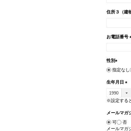
住所３（建
お電話番号
性別
(必
指定なし
須)
生年月日
(必
須)
※設定する
メールマガ
可
否
メールマガ