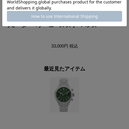
ウォーターベリー エース スリーハンズ
ウ
33,000円
税込
最近見たアイテム