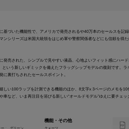
に基づいた機能性で、アメリカで発売されるや40万本のセールスを記録
マンシリーズは米国大統領をはじめ軍や警察関係者などにも信頼を得た
99年に発売された、シンプルで見やすい液晶、心地よいフィット感にハー
」という新しいギミックを備えたフラッグシップモデルの復刻です。ラ
発に裏打ちされたセールスポイント。
しい100ラップを計測できる機能のほか、8文字x 3ページのメモを1
や車など、いま再注目を浴びる新しい“オールドモデル”ゆえに要チェッ
機能・その他
ラー
: グリーン
クォーツ