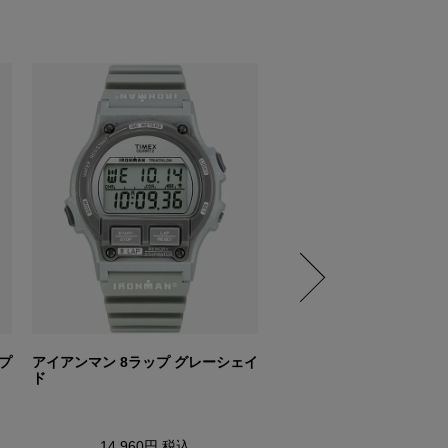
プ
アイアンマン 8ラップ グレーシェイ
UFC キック シルバー
ド
23,100円
税込
14,960円
税込