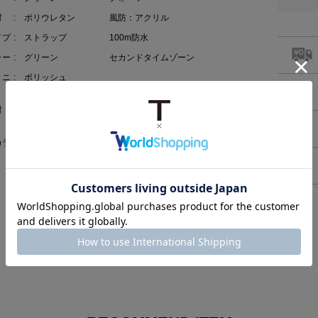
材
: ポリウレタン
風防：アクリル
イプ
: ストラップ
100m防水
ラー
: グリーン
セカンドタイムゾーン
ィニ
: ポリッシュ
材
: ポリカーボネイト
+グラスファイバー
カラ
: デジタル