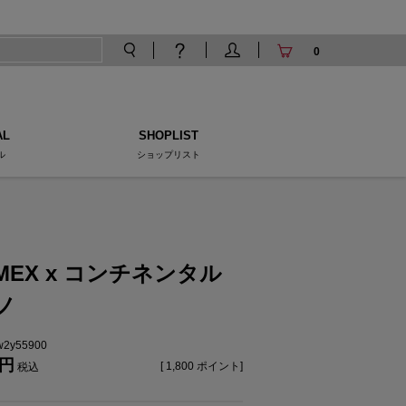
0
AL
SHOPLIST
ル
ショップリスト
IMEX x コンチネンタル
ノ
tw2y55900
[
1,800
ポイント]
税込