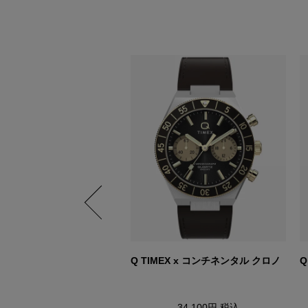
 クロノグラフ
Q TIMEX x コンチネンタル クロノ
Q
37,400円
税込
34,100円
税込