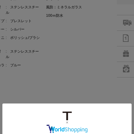
材
: ステンレススチー
風防：ミネラルガラス
ル
100ｍ防水
イプ
: ブレスレット
ラー
: シルバー
ィニ
: ポリッシュ/ブラシ
材
: ステンレススチー
ル
カラ
: ブルー