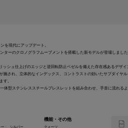
インを現代にアップデート。
カウンターのクロノグラフムーブメントを搭載した新モデルが登場しまし
ポリッシュ仕上げのエッジと逆回転防止ベゼルを備えた存在感あるデザイ
が施され、立体的なインデックス、コントラストの効いたサブダイヤル
ます。
の一体型ステンレススチールブレスレットを組み合わせ、手首に流れる
機能・その他
ラー
: シルバー
クォーツ