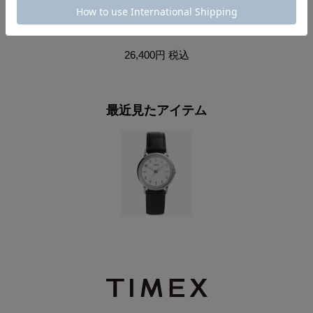
マーリン クォーツ
マ
26,400円
税込
最近見たアイテム