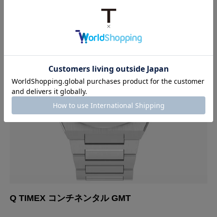
Q TIMEX コンチネンタル GMT
Q