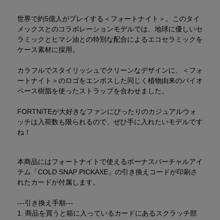
世界で約5億人がプレイする＜フォートナイト＞。このタイ
メックスとのコラボレーションモデルでは、地球に優しいセ
ラミックとヒマシ油との特別な配合によるエコセラミックを
ケース素材に採用。
カラフルでスタイリッシュでクリーンなデザインに、＜フォ
ートナイト＞のロゴをエンボスした同じく植物由来のバイオ
ベース樹脂を使ったストラップを合わせました。
FORTNITEが大好きなファンにぴったりのカジュアルウォ
ッチは入荷数も限られるので、ぜひ手に入れたいモデルです
ね！
本商品にはフォートナイトで使えるボーナスバーチャルアイ
テム「COLD SNAP PICKAXE」の引き換えコードが印刷さ
れたカードが付属します。
---引き換え手順---
1. 商品を買うと箱に入っているカードにあるスクラッチ部