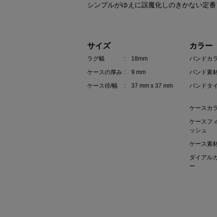
シンプルがゆえに誤魔化しのきかない定番
サイズ
カラー
ラグ幅
: 18mm
バンドカ
ケースの厚み
: 9 mm
バンド素
ケース径/幅
: 37 mm x 37 mm
バンドタ
ケースカ
ケースフ
ッシュ
ケース素
ダイアル
ー