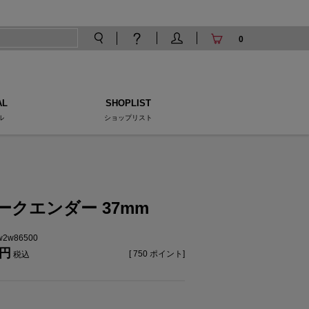
0
AL
SHOPLIST
ル
ショップリスト
ークエンダー 37mm
tw2w86500
[
750
ポイント]
税込