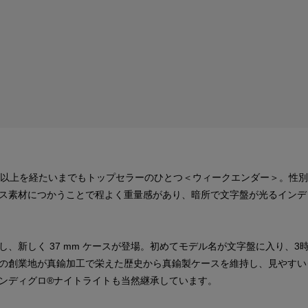
年以上を経たいまでもトップセラーのひとつ＜ウィークエンダー＞。性
ス素材につかうことで程よく重量感があり、暗所で文字盤が光るインデ
、新しく 37 mm ケースが登場。初めてモデル名が文字盤に入り、
の創業地が真鍮加工で栄えた歴史から真鍮製ケースを維持し、見やすい
ンディグロ®ナイトライトも当然継承しています。