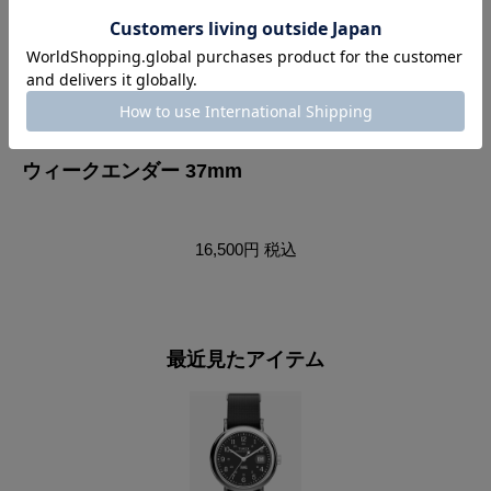
ウィークエンダー 37mm
ウ
16,500円
税込
最近見たアイテム