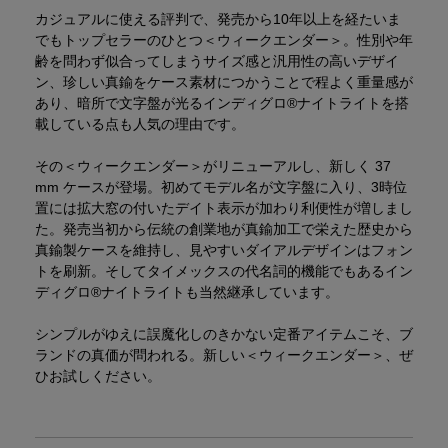
カジュアルに使える評判で、発売から10年以上を経たいま
でもトップセラーのひとつ＜ウィークエンダー＞。性別や年
齢を問わず似合ってしまうサイズ感と汎用性の高いデザイ
ン、珍しい真鍮をケース素材につかうことで程よく重量感が
あり、暗所で文字盤が光るインディグロ®ナイトライトを搭
載している点も人気の理由です。
その＜ウィークエンダー＞がリニューアルし、新しく 37
mm ケースが登場。初めてモデル名が文字盤に入り、3時位
置には拡大窓の付いたデイト表示が加わり利便性が増しまし
た。発売当初から伝統の創業地が真鍮加工で栄えた歴史から
真鍮製ケースを維持し、見やすいダイアルデザインはフォン
トを刷新。そしてタイメックスの代名詞的機能でもあるイン
ディグロ®ナイトライトも当然継承しています。
シンプルがゆえに誤魔化しのきかない定番アイテムこそ、ブ
ランドの真価が問われる。新しい＜ウィークエンダー＞、ぜ
ひお試しください。