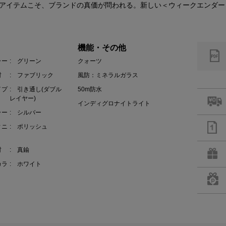
アイテムこそ、ブランドの真価が問われる。新しい＜ウィークエンダー
機能・その他
ラー
: グリーン
クォーツ
材
: ファブリック
風防：ミネラルガラス
イプ
: 引き通し(ダブル
50m防水
レイヤー)
インディグロナイトライト
ラー
: シルバー
ィニ
: ポリッシュ
材
: 真鍮
カラ
: ホワイト