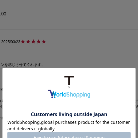
.00
2025/03/23
投稿日
2025/01/11
ぶりになったとの事なので購入、キャンパーより大きく日付表示も有り何よりインデ
少し小さくなって3時位置に日付表示と拡大鏡が追加されているだけの筈が服装選び
です