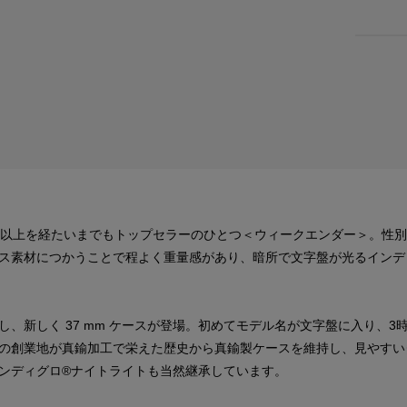
年以上を経たいまでもトップセラーのひとつ＜ウィークエンダー＞。性
ス素材につかうことで程よく重量感があり、暗所で文字盤が光るインデ
、新しく 37 mm ケースが登場。初めてモデル名が文字盤に入り、
の創業地が真鍮加工で栄えた歴史から真鍮製ケースを維持し、見やすい
ンディグロ®ナイトライトも当然継承しています。