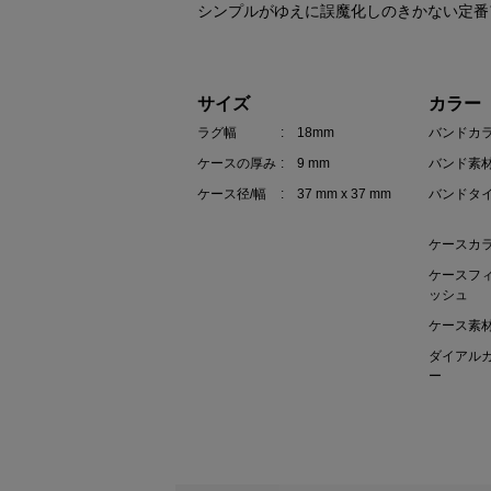
シンプルがゆえに誤魔化しのきかない定番
サイズ
カラー
ラグ幅
: 18mm
バンドカ
ケースの厚み
: 9 mm
バンド素
ケース径/幅
: 37 mm x 37 mm
バンドタ
ケースカ
ケースフ
ッシュ
ケース素
ダイアル
ー