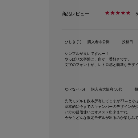
5
ひじき
1
購入者
非公開
投稿日
シンプルが良いですねー！

やっぱり文字盤は、白が一番好きです。

なべなべ
6
購入者
大阪府
50代
先代モデルも数本所有してますが37㎜と小
基本的に今までのキャンパーのデザインが
い方の普段使いにオススメ出来ますね

今からどんな限定モデルが出るのか楽しみ