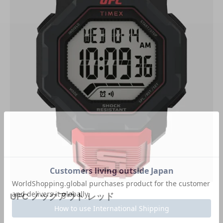
UFC ノックアウト レッド
U