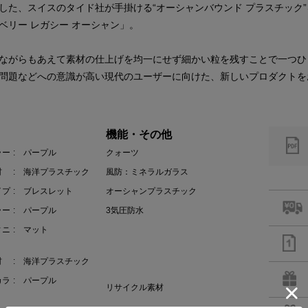
た、スイスのタイド社が手掛ける“オーシャンバウンド プラスチック”
ベリー レガシー オーシャン」。
ながらもあえて素材の仕上げを均一にせず細かい粒を残すことで一つひ
問題などへの意識が高い現代のユーザーに向けた、新しいプロダクトを
機能・その他
ラー
: パープル
クォーツ
材
: 海洋プラスチック
風防：ミネラルガラス
イプ
: ブレスレット
オーシャンプラスチック
ラー
: パープル
3気圧防水
ィニ
: マット
材
: 海洋プラスチック
カラ
: パープル
リサイクル素材