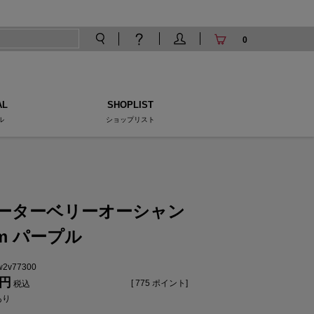
0
AL
SHOPLIST
ル
ショップリスト
ーターベリーオーシャン
mm パープル
tw2v77300
[
775
ポイント]
税込
あり