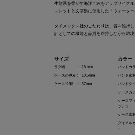
生態系を脅かす海洋ごみをアップサイクルし
スレットと文字盤に使用した「ウォーター
タイメックス社のこだわりは、質を維持し
計としての機能と品質を維持しながら環境
サイズ
カラー
ラグ幅
: 18 mm
バンドカ
ケースの厚み
: 10.5mm
バンド素
ケース径/幅
: 37mm
バンドタ
ケースカ
ケースフ
ッシュ
ケース素
ダイアル
ー