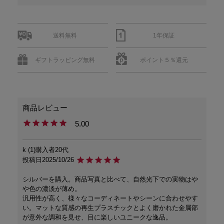
送料無料
1年保証
ギフトラッピング無料
ポイント５％還元
5.00
k
1
購入者
20代
投稿日
2025/10/26
シルバーを購入。商品写真と比べて、自然光下での実物はや
や色の濃淡が薄め。

汎用性が高く、様々なコーディネートやシーンに合わせやす
い。マットな質感の再生プラスチックとよく磨かれた金属部
が意外な調和を見せ、目に楽しいユニークな逸品。