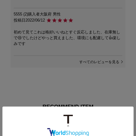
5555
2
購入者
大阪府
男性
投稿日
2022/06/12
初めて見てこれは格好いいねとすぐ反応しました、在庫無し
で😢でしたけどやっと買えました、環境にも配慮して👍️楽し
みです
すべてのレビューを見る
RECOMMEND ITEM