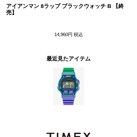
アイアンマン 8ラップ ブラックウォッチ B 【終
ア
売】
14,960円
税込
最近見たアイテム