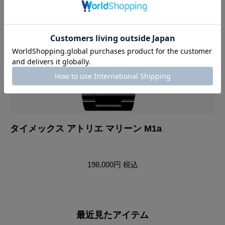
ー
タイメックス アトリエ マリーン M1a
タ
198,000円
税込
最近見たアイテム