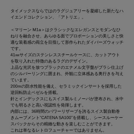
タイメックスならではのラグジュアリーを凝縮した新たなハ
イエンドコレクション、「アトリエ」。
＜マリーン M1a＞はクラシックなエレガンスとモダンなひ
ねりを融合させ、あらゆる面でプロポーションの美しさと快
適な装着感の両立を目指して形作られたダイバーズウォッチ
です。
41㎜サイズのステンレススチールケースに、カットアウト
を取り入れた特徴のあるラグのデザイン。
上品な光沢を放つブラックのエナメル文字盤がブラシ仕上げ
のシルバーリングに囲まれ、外観に立体感ある奥行きを与え
ています。
200mの防水性能を備え、セラミックインサートを採用した
逆回転防止ベゼルを搭載。
針とインデックスにもスイス製ルミノーバが塗布され、水中
でも明るさと高い視認性を発揮します。
内部には、36時間のパワーリザーブを誇るスイス製自動巻
きムーブメント”CATENA SA100”を搭載し、シースルーケー
スバックからその精緻な動きを楽しむことができます。
これは単なるレトロフューチャーではありません。