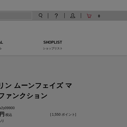
0
AL
SHOPLIST
ル
ショップリスト
リン ムーンフェイズ マ
ファンクション
tw2y09900
[
1,550
ポイント]
税込
あり