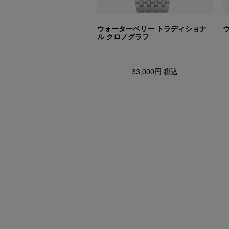
 クロノグラフ
ウォーターベリー トラディショナ
ル クロノグラフ
37,950円
税込
33,000円
税込