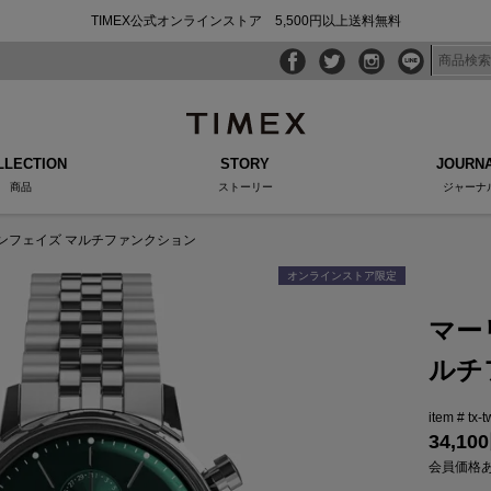
TIMEX公式オンラインストア 5,500円以上送料無料
LLECTION
STORY
JOURN
商品
ストーリー
ジャーナ
ンフェイズ マルチファンクション
オンラインストア限定
マー
ルチ
tx-
34,100
会員価格