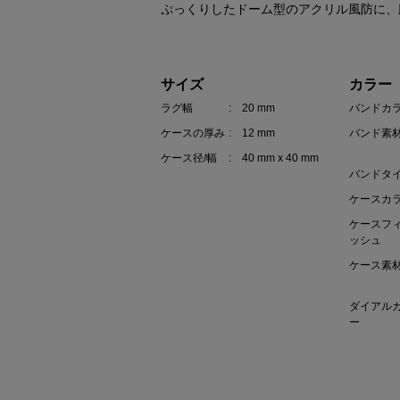
ぷっくりしたドーム型のアクリル風防に、
サイズ
カラー
ラグ幅
: 20 mm
バンドカ
ケースの厚み
: 12 mm
バンド素
ケース径/幅
: 40 mm x 40 mm
バンドタ
ケースカ
ケースフ
ッシュ
ケース素
ダイアル
ー