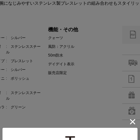
腕になじみやすいステンレス製ブレスレットの組み合わせもスタイリッ
機能・その他
ラー
: シルバー
クォーツ
材
: ステンレススチー
風防：アクリル
ル
50m防水
イプ
: ブレスレット
デイデイト表示
ラー
: シルバー
販売店限定
ィニ
: ポリッシュ
材
: ステンレススチー
ル
カラ
: グリーン