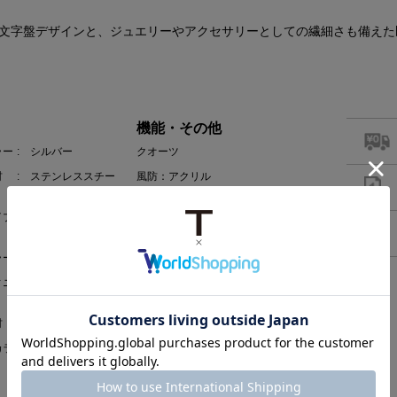
文字盤デザインと、ジュエリーやアクセサリーとしての繊細さも備えた
機能・その他
ラー
: シルバー
クオーツ
材
: ステンレススチー
風防：アクリル
ル
30ｍ防水
イプ
: エクスパンション
ベルト
ラー
: シルバー
ィニ
: グロッシー
材
: レジン
カラ
: シルバー