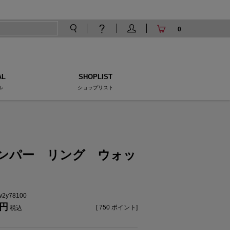
0
AL
SHOPLIST
ル
ショップリスト
ンパー リング ウォッ
tw2y78100
[
750
ポイント]
税込