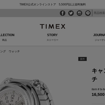
TIMEX公式オンラインストア 5,500円以上送料無料
LLECTION
STORY
JOURN
商品
ストーリー
ジャーナ
リング ウォッチ
新作
キャ
チ
tx-
16,500