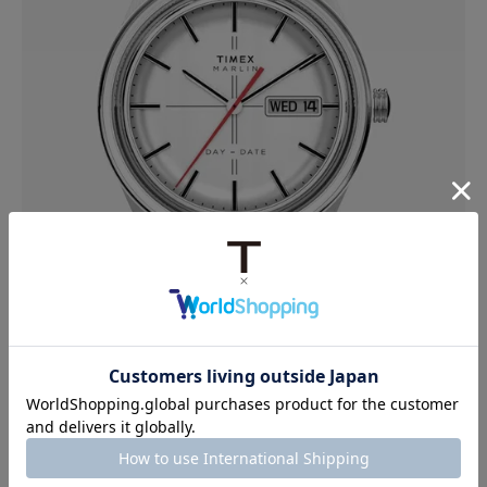
マーリンジェット クォーツ
マ
39,600円
税込