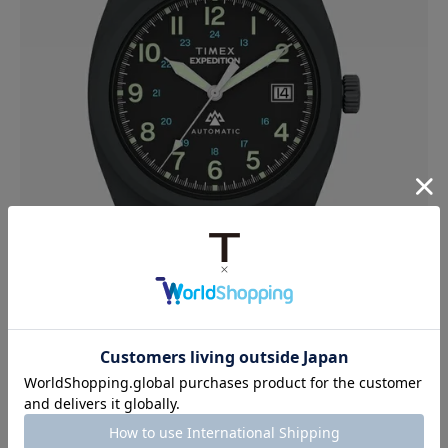
エクスペディション キャップストーン オートマチ
Q
ック