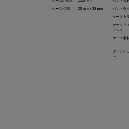
ケースの厚み
: 13.5 mm
バンド素
ケース径/幅
: 38 mm x 38 mm
バンドタ
ケースカ
ケースフ
ッシュ
ケース素
ダイアル
ー