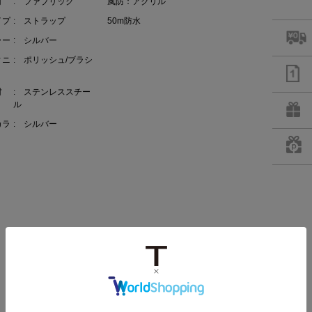
材
: ファブリック
風防：アクリル
イプ
: ストラップ
50m防水
ラー
: シルバー
ィニ
: ポリッシュ/ブラシ
材
: ステンレススチー
ル
カラ
: シルバー
RECOMMEND ITEM