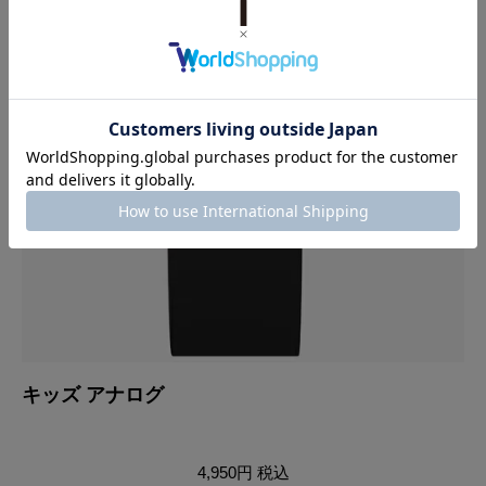
キッズ アナログ
キ
4,950円
税込