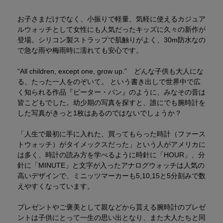
お子さまだけでなく、小振りで軽量、気軽に使えるカジュア
ルウォッチとして女性にも人気だったキッズに久々の新作が
登場。シリコン製ストラップで肌触りがよく、30m防水なの
で急な雨や梅雨時に濡れても安心です。
“All children, except one, grow up.” どんな子供も大人にな
る、たった一人をのぞいて。 という書き出しで世界中で広
く知られる作品『ピーター・パン』のように、みなその昔は
皆こどもでした。幼少期の写真を探すと、誰にでも腕時計を
した写真がきっと1枚はあるのではないでしょうか？
「人生で最初に手に入れた、買ってもらった時計（ファース
トウォッチ）がタイメックスだった」という人がアメリカに
は多く、時計の読み方を学べるように時針に「HOUR」、分
針に「MINUTE」と文字が入ったアナログウォッチは人気の
高いデザインで、ミニッツマーカーも5,10,15と5分刻みで数
えやすくなっています。
プレゼントやご褒美として親などから貰える腕時計のプレゼ
ントは子供にとって一生の思い出となり、また大人たちと同