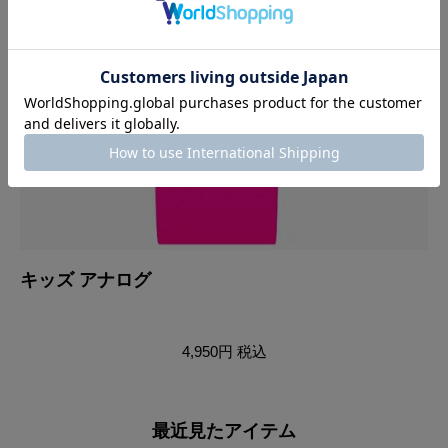
キッズ アナログ
キ
4,950円
税込
最近見たアイテム