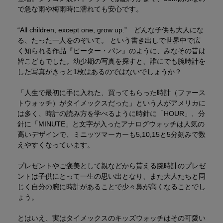
で急な雨や梅雨時に濡れても安心です。
“All children, except one, grow up.” どんな子供も大人にな
る、たった一人をのぞいて。 という書き出しで世界中で広
く知られる作品『ピーター・パン』のように、みなその昔は
皆こどもでした。幼少期の写真を探すと、誰にでも腕時計を
した写真がきっと1枚はあるのではないでしょうか？
「人生で最初に手に入れた、買ってもらった時計（ファース
トウォッチ）がタイメックスだった」という人がアメリカに
は多く、時計の読み方を学べるように時針に「HOUR」、分
針に「MINUTE」と文字が入ったアナログウォッチは人気の
高いデザインで、ミニッツマーカーも5,10,15と5分刻みで数
えやすくなっています。
プレゼントやご褒美として親などから貰える腕時計のプレゼ
ントは子供にとって一生の思い出となり、また大人たちと同
じく自分の腕に時計があることで少々鼻が高くなることでし
ょう。
とはいえ、実はタイメックスのキッズウォッチはその可愛い