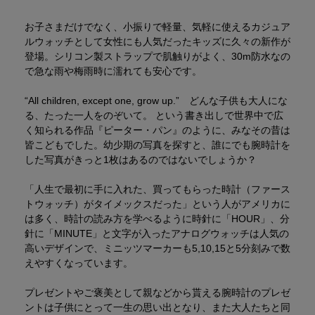
お子さまだけでなく、小振りで軽量、気軽に使えるカジュア
ルウォッチとして女性にも人気だったキッズに久々の新作が
登場。シリコン製ストラップで肌触りがよく、30m防水なの
で急な雨や梅雨時に濡れても安心です。
“All children, except one, grow up.” どんな子供も大人にな
る、たった一人をのぞいて。 という書き出しで世界中で広
く知られる作品『ピーター・パン』のように、みなその昔は
皆こどもでした。幼少期の写真を探すと、誰にでも腕時計を
した写真がきっと1枚はあるのではないでしょうか？
「人生で最初に手に入れた、買ってもらった時計（ファース
トウォッチ）がタイメックスだった」という人がアメリカに
は多く、時計の読み方を学べるように時針に「HOUR」、分
針に「MINUTE」と文字が入ったアナログウォッチは人気の
高いデザインで、ミニッツマーカーも5,10,15と5分刻みで数
えやすくなっています。
プレゼントやご褒美として親などから貰える腕時計のプレゼ
ントは子供にとって一生の思い出となり、また大人たちと同