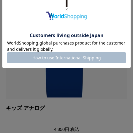
キッズ アナログ
キ
4,950円
税込