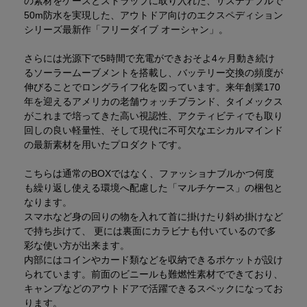
の素材をケースとストラップに取り入れた、サステナブルで
50m防水を実現した、アウトドア向けのエクスペディション
シリーズ最新作「フリーダイブ オーシャン」。
さらには光源下で5時間で充電ができおそよ4ヶ月動き続け
るソーラームーブメントを搭載し、バッテリー交換の頻度が
伸びることでロングライフ化を図っています。来年創業170
年を迎えるアメリカの老舗ウォッチブランド、タイメックス
がこれまで培ってきた高い視認性、アクティビティでも取り
回しの良い軽量性、そして現代に不可欠なエシカルマインド
の最新素材を用いたプロダクトです。
こちらは通常のBOXではなく、ファッショナブルかつ何度
も繰り返し使える環境へ配慮した「マルチケース」の梱包と
なります。
スマホなど身の回りの物を入れて首に掛けたり斜め掛けなど
で持ち歩けて、 更には裏面にカラビナも付いているので多
彩な使い方が出来ます。
内部にはコインやカード類などを収納できるポケットが設け
られています。前面のビニールも難燃性素材でできており、
キャンプなどのアウトドアで活躍できるスペックになってお
ります。