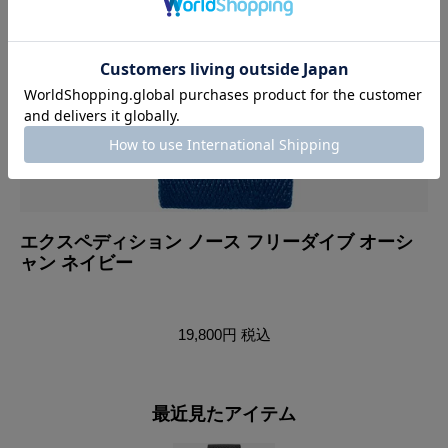
エクスペディション ノース フリーダイブ オーシ
エ
ャン ネイビー
ャ
19,800円
税込
最近見たアイテム