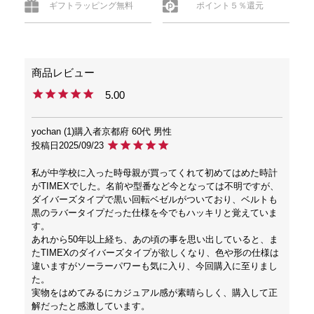
ギフトラッピング無料
ポイント５％還元
5.00
yochan
1
購入者
京都府
60代
男性
投稿日
2025/09/23
私が中学校に入った時母親が買ってくれて初めてはめた時計
がTIMEXでした。名前や型番など今となっては不明ですが、
ダイバーズタイプで黒い回転ベゼルがついており、ベルトも
黒のラバータイプだった仕様を今でもハッキリと覚えていま
す。

あれから50年以上経ち、あの頃の事を思い出していると、ま
たTIMEXのダイバーズタイプが欲しくなり、色や形の仕様は
違いますがソーラーパワーも気に入り、今回購入に至りまし
た。

実物をはめてみるにカジュアル感が素晴らしく、購入して正
解だったと感激しています。