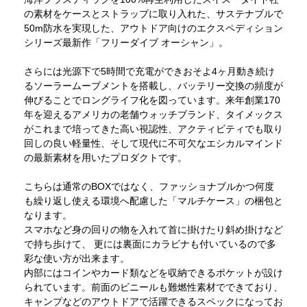
の素材をケースとストラップに取り入れた、サステナブルで
50m防水を実現した、アウトドア向けのエクスペディション
シリーズ最新作「フリーダイブ オーシャン」。
さらには光源下で5時間で充電ができおそよ4ヶ月動き続け
るソーラームーブメントを搭載し、バッテリー交換の頻度が
伸びることでロングライフ化を図っています。来年創業170
年を迎えるアメリカの老舗ウォッチブランド、タイメックス
がこれまで培ってきた高い視認性、アクティビティでも取り
回しの良い軽量性、そして現代に不可欠なエシカルマインド
の最新素材を用いたプロダクトです。
こちらは通常のBOXではなく、ファッショナブルかつ何度
も繰り返し使える環境へ配慮した「マルチケース」の梱包と
なります。
スマホなど身の回りの物を入れて首に掛けたり斜め掛けなど
で持ち歩けて、 更には裏面にカラビナも付いているので多
彩な使い方が出来ます。
内部にはコインやカード類などを収納できるポケットが設け
られています。前面のビニールも難燃性素材でできており、
キャンプなどのアウトドアで活躍できるスペックになってお