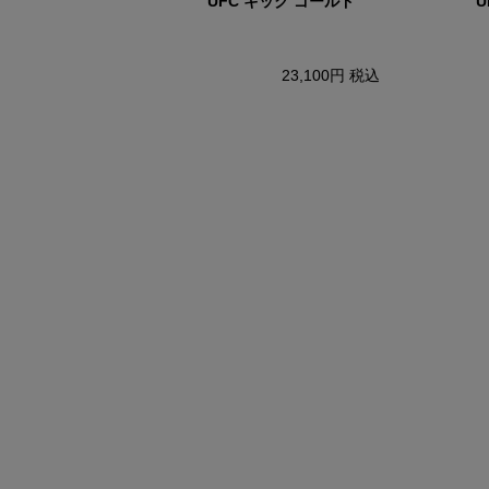
ノックアウト ブラック
UFC キック ゴールド
U
19,250円
税込
23,100円
税込