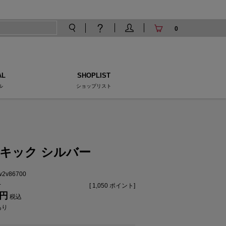
0
AL
SHOPLIST
ル
ショップリスト
C キック シルバー
tw2v86700
[
1,050
ポイント]
税込
あり