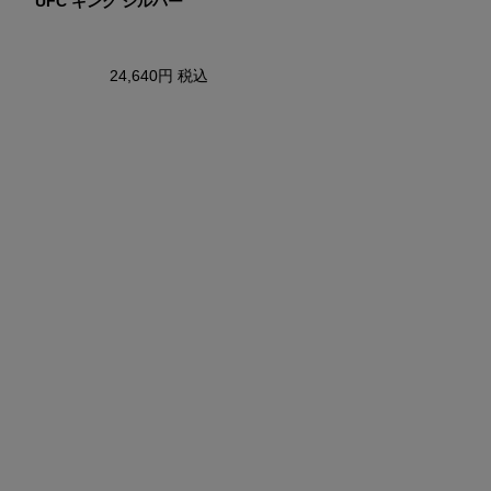
UFC キング シルバー
UFC チャンプ
24,640円
税込
15,400円
税込