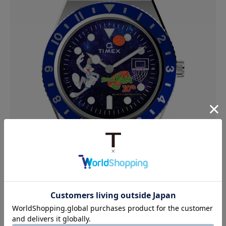
ボー
スペースジャム 30周年記念エディション Q Timex
ピ
ュ