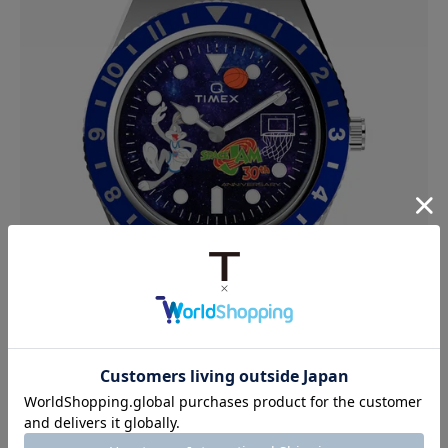
スペースジャム 30周年記念エディション Q Timex
Q