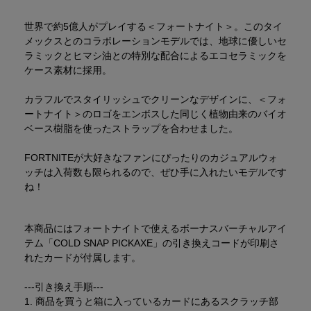
世界で約5億人がプレイする＜フォートナイト＞。このタイ
メックスとのコラボレーションモデルでは、地球に優しいセ
ラミックとヒマシ油との特別な配合によるエコセラミックを
ケース素材に採用。
カラフルでスタイリッシュでクリーンなデザインに、＜フォ
ートナイト＞のロゴをエンボスした同じく植物由来のバイオ
ベース樹脂を使ったストラップを合わせました。
FORTNITEが大好きなファンにぴったりのカジュアルウォ
ッチは入荷数も限られるので、ぜひ手に入れたいモデルです
ね！
本商品にはフォートナイトで使えるボーナスバーチャルアイ
テム「COLD SNAP PICKAXE」の引き換えコードが印刷さ
れたカードが付属します。
---引き換え手順---
1. 商品を買うと箱に入っているカードにあるスクラッチ部