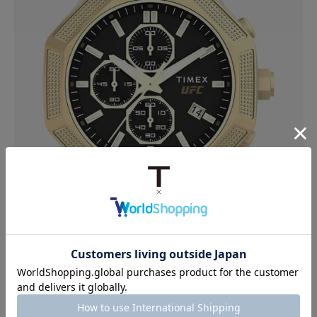
UFC キング シルバー
U