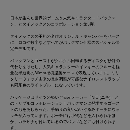
日本が生んだ世界的ゲーム＆人気キャラクター「パックマ
ン」とタイメックスのコラボレーション第3弾。
タイメックスの不朽の名作オリジナル・キャンパーをベース
に、ロゴや数字などすべてがパックマン仕様のスペシャル限
定モデルです。
パックマンとゴーストがクルクル回転するディスクが秒針の
代わりをはたし、人気キャラクターのインキーのブルーを軽
量な半透明の36mm径樹脂製ケースで表現しています。ミリ
タリーウォッチ由来の長さ調整が可能なナイロンストラップ
も同系色のライトブルーになっています。
パッケージはドイツのぬいぐるみメーカー「NICI(ニキ)」と
のトリプルコラボレーション！パックマンに登場するゴース
トの形をあしらった、手触りの良いぬいぐるみポーチにウォ
ッチが入っています。ポーチには小物などを入れられるほ
か、カラビナが付いているのでバッグなどにも付けられま
す。