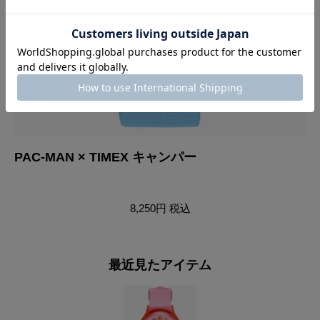
PAC-MAN × TIMEX キャンパー
T
8,250円
税込
最近見たアイテム