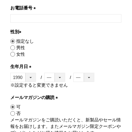
お電話番号
(必
須)
性別
(必
指定なし
須)
男性
女性
生年月日
(必
須)
※設定すると変更できません
メールマガジンの購読
(必
可
須)
否
メールマガジンをご購読いただくと、新製品やセール情
報をお届けします。またメールマガジン限定クーポンや